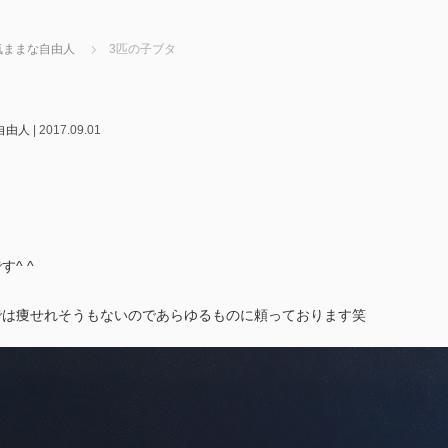
気ままな自由人
3匹の子ブタ
自由人
|
2017.09.01
^ ^
では痩せれそうもないのであらゆるものに頼っております笑