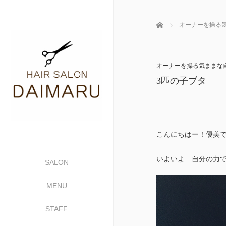
ホーム
オーナーを操る
オーナーを操る気ままな
3匹の子ブタ
こんにちはー！優美です
いよいよ…自分の力
SALON
MENU
STAFF