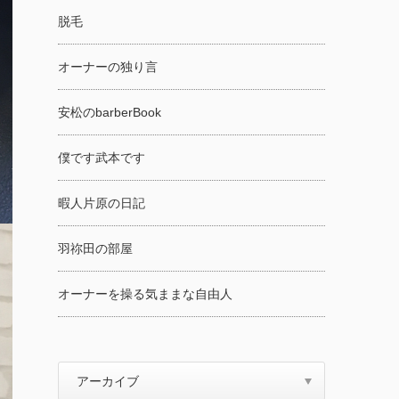
脱毛
オーナーの独り言
安松のbarberBook
僕です武本です
暇人片原の日記
羽祢田の部屋
オーナーを操る気ままな自由人