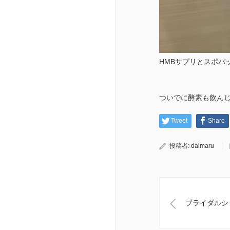
HMBサプリとスポパ
ついでに酵素も飲ん
Tweet
Share
投稿者:
daimaru
ブライダルシ