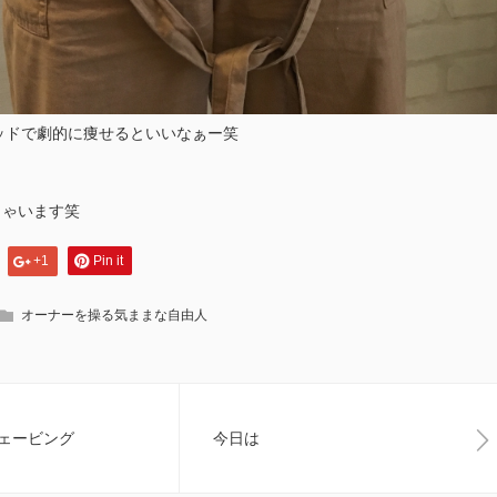
ッドで劇的に痩せるといいなぁー笑
じゃいます笑
+1
Pin it
オーナーを操る気ままな自由人
ェービング
今日は