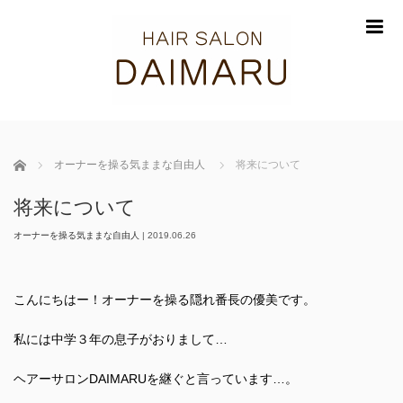
m
ホーム
オーナーを操る気ままな自由人
将来について
将来について
オーナーを操る気ままな自由人
|
2019.06.26
こんにちはー！オーナーを操る隠れ番長の優美です。
私には中学３年の息子がおりまして…
ヘアーサロンDAIMARUを継ぐと言っています…。