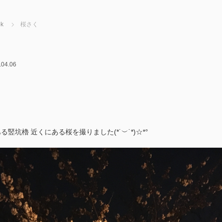
k
桜さく
.04.06
竪坑櫓 近くにある桜を撮りました(*˙︶˙*)☆*°