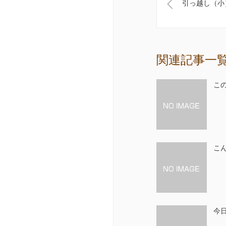
引っ越し（小
関連記事一
こ
こ
今