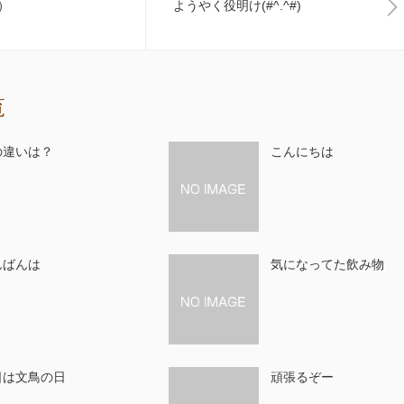
）
ようやく役明け(#^.^#)
覧
の違いは？
こんにちは
んばんは
気になってた飲み物
日は文鳥の日
頑張るぞー