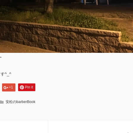
ー
^_^
+1
Pin it
安松のbarberBook