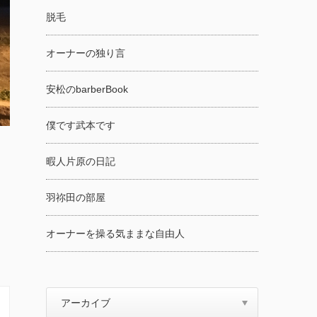
脱毛
オーナーの独り言
安松のbarberBook
僕です武本です
暇人片原の日記
羽祢田の部屋
オーナーを操る気ままな自由人