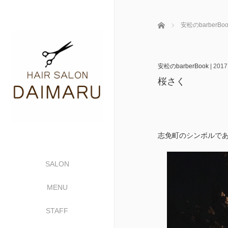
ホーム
安松のbarberBoo
安松のbarberBook
|
2017
桜さく
志免町のシンボルである
SALON
MENU
STAFF