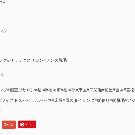
RU
ング
ング#リラックスサロン#メンズ脱毛
パ
ング#個室型サロン#福岡#福岡市#福岡県#東区#二又瀬#粕屋#吉塚#筥松
ズツイストスパイラルパーマ#床屋#眉スタイリング#髭剃り#髭脱毛#ア
ー
+1
Pin it