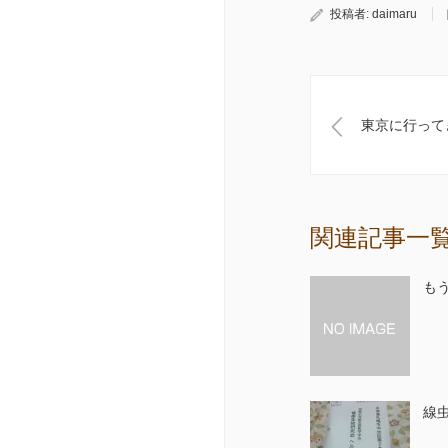
投稿者:
daimaru
東京に行って
関連記事一
も
線