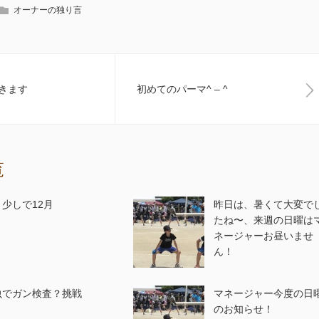
オーナーの独り言
きます
初めてのパーマ^ – ^
覧
う少しで12月
昨日は、暑くて大変で
たね〜、来週の日曜は
ネージャーお昼いませ
ん！
虫でガン検査？挑戦
マネージャー今度の日
のお知らせ！