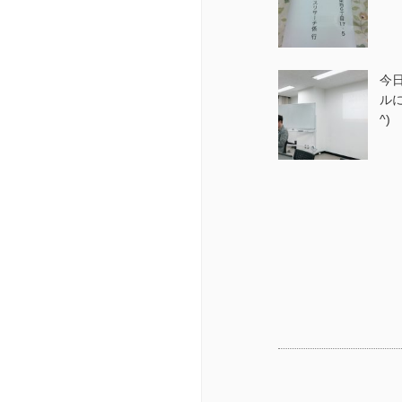
今
ルに
^)