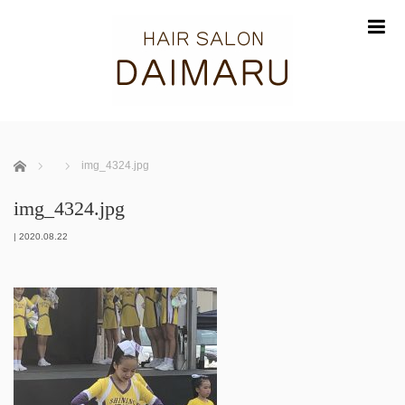
m
ホーム
img_4324.jpg
img_4324.jpg
|
2020.08.22