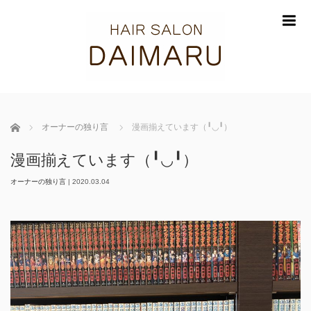
m
ホーム
オーナーの独り言
漫画揃えています（╹◡╹）
漫画揃えています（╹◡╹）
オーナーの独り言
|
2020.03.04