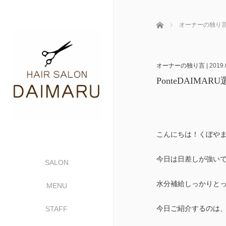
ホーム
オーナーの独り
オーナーの独り言
|
2019.
PonteDAIM
こんにちは！くぼや
今日は日差しが強い
SALON
水分補給しっかりと
MENU
今日ご紹介するのは、
STAFF