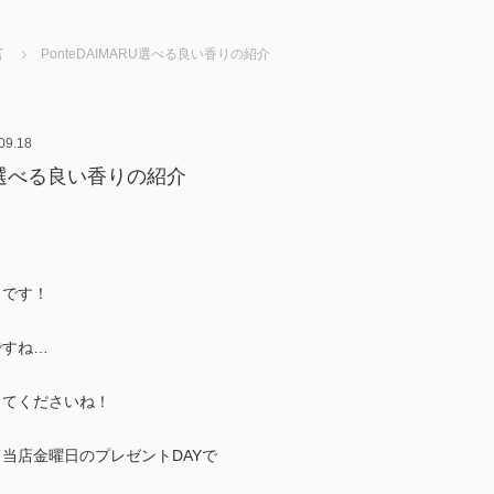
言
PonteDAIMARU選べる良い香りの紹介
09.18
ARU選べる良い香りの紹介
まです！
ですね…
ってくださいね！
当店金曜日のプレゼントDAYで