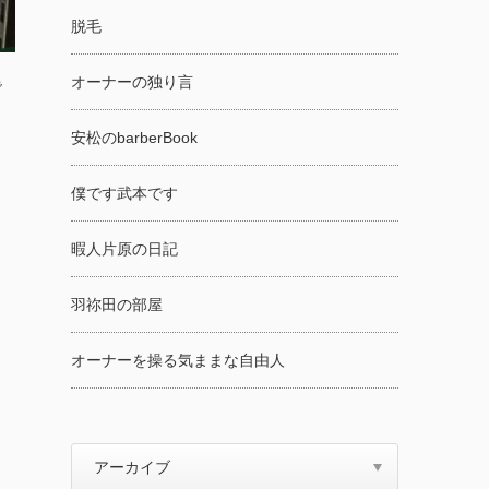
脱毛
オーナーの独り言
で
安松のbarberBook
僕です武本です
暇人片原の日記
羽祢田の部屋
オーナーを操る気ままな自由人