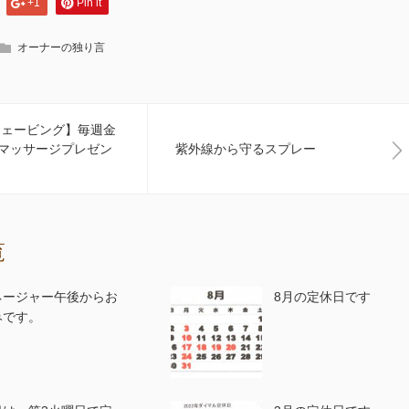
+1
Pin it
オーナーの独り言
シェービング】毎週金
マッサージプレゼン
紫外線から守るスプレー
覧
ネージャー午後からお
8月の定休日です
みです。