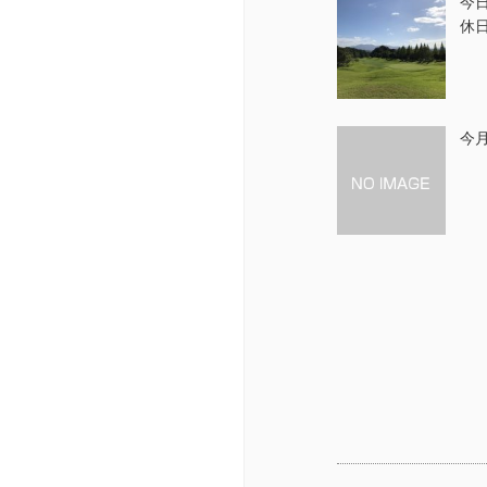
今
休
今