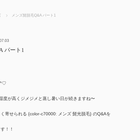
言
メンズ髭脱毛Q&A パート1
07.03
 パート1
^♡
湿度が高くジメジメと蒸し暑い日が続きますね〜
られる {color-c70000: メンズ 髭光脱毛} のQ&Aを
ます！！