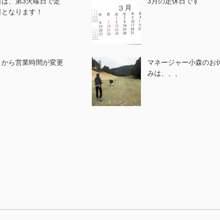
日は、第3火曜日で定
3月の定休日です
日となります！
月から営業時間が変更
マネージャー小森のお
みは、、、