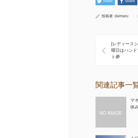
Tweet
Share
投稿者:
daimaru
[レディース
曜日はハンド
ト🎁
関連記事一
マ
休