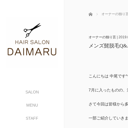
ホーム
オーナーの独り
オーナーの独り言
|
2019.
メンズ髭脱毛Q&A
こんにちは 中尾です^
7月に入ったものの、
SALON
さて今回は皆様から多く寄せ
MENU
一部ご紹介していき
STAFF