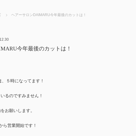
言
ヘアーサロンDAIMARU今年最後のカットは！
12.30
IMARU今年最後のカットは！
付は、５時になってます！
ているのですみません！
約をお願いします。
から営業開始です！