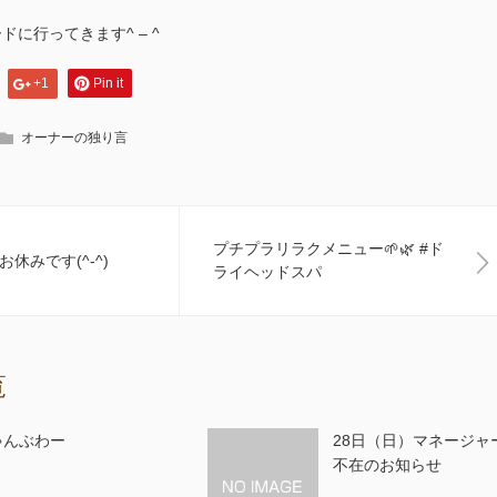
に行ってきます^ – ^
+1
Pin it
オーナーの独り言
プチプラリラクメニュー🌱🌿 #ド
休みです(^-^)
ライヘッドスパ
覧
ゃんぶわー
28日（日）マネージャ
不在のお知らせ