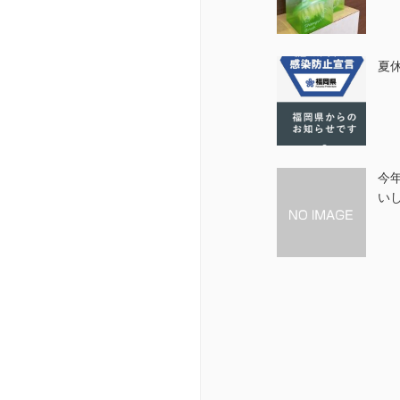
夏
今
い