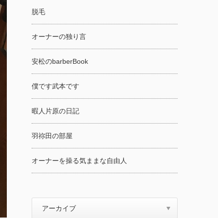
脱毛
オーナーの独り言
安松のbarberBook
僕です武本です
暇人片原の日記
羽祢田の部屋
オーナーを操る気ままな自由人