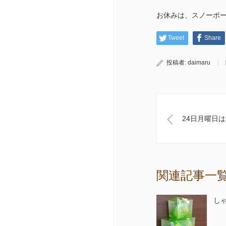
お休みは、スノーボード
Tweet
Share
投稿者:
daimaru
24日月曜日はお
関連記事一
し