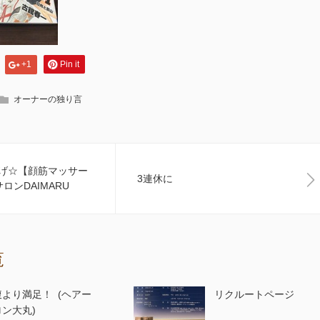
+1
Pin it
オーナーの独り言
げ☆【顔筋マッサー
3連休に
ロンDAIMARU
覧
腹より満足！ (ヘアー
リクルートページ
ロン大丸)