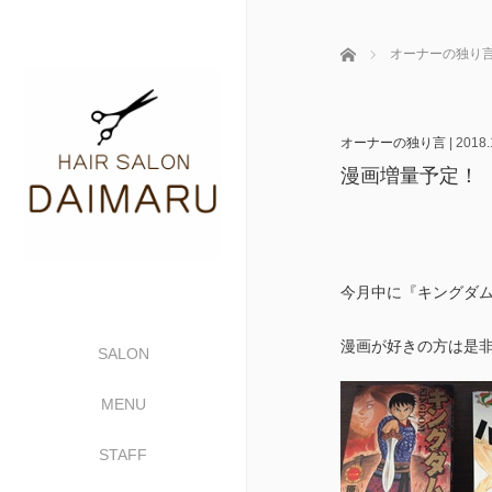
ホーム
オーナーの独り
オーナーの独り言
|
2018.
漫画増量予定！
今月中に『キングダ
漫画が好きの方は是
SALON
MENU
STAFF