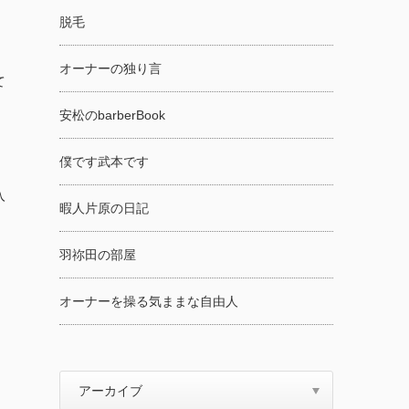
脱毛
オーナーの独り言
て
安松のbarberBook
僕です武本です
入
暇人片原の日記
羽祢田の部屋
オーナーを操る気ままな自由人