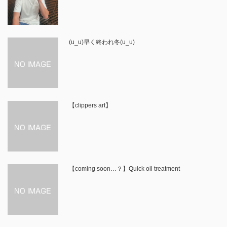
(u_u)早く終われ冬(u_u)
【clippers art】
【coming soon…？】Quick oil treatment