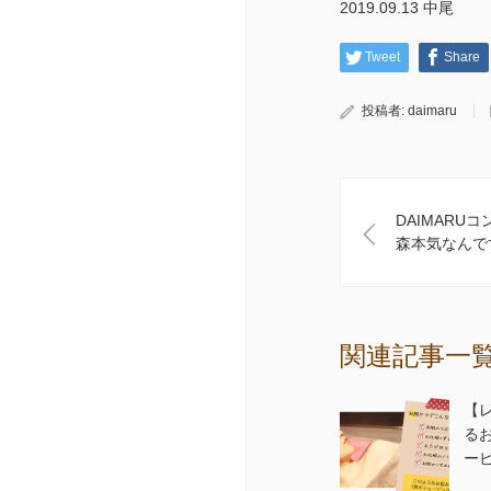
2019.09.13 中尾
Tweet
Share
投稿者:
daimaru
DAIMARU
森本気なんで
関連記事一
【
る
ー