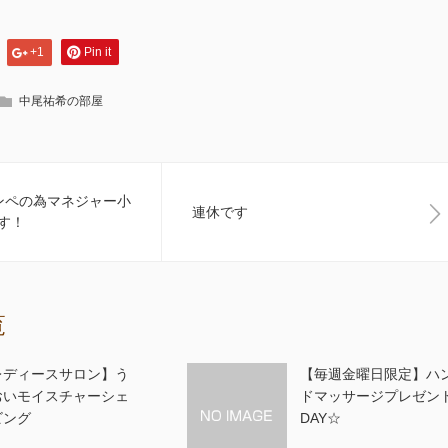
+1
Pin it
中尾祐希の部屋
コンペの為マネジャー小
連休です
す！
覧
レディースサロン】う
【毎週金曜日限定】ハ
おいモイスチャーシェ
ドマッサージプレゼン
ビング
DAY☆