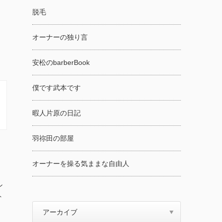
脱毛
オーナーの独り言
安松のbarberBook
僕です武本です
暇人片原の日記
羽祢田の部屋
オーナーを操る気ままな自由人
ン
ト