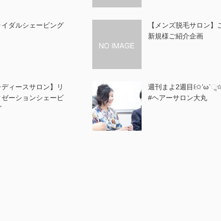
ライダルシェービング
【メンズ脱毛サロン】
新規様ご紹介企画
レディースサロン】リ
週刊まよ2週目꒰✩’ω`ૢ✩
クゼーションシェービ
#ヘアーサロン大丸
グ