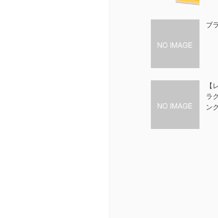
ブ
【
ラ
ン