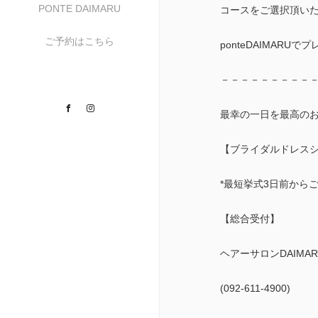
PONTE DAIMARU
コースをご選択頂い
ご予約はこちら
ponteDAIMAR
－－－－－－－－－
Facebook
Instagram
最幸の一日を最高の
【ブライダルドレスシェ
*最短挙式3日前から
【総合受付】
ヘアーサロンDAIMAR
(092-611-4900)