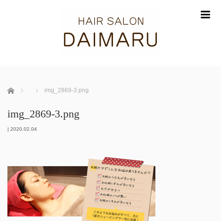
m
ホーム
img_2869-3.png
img_2869-3.png
|
2020.02.04