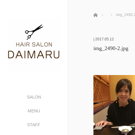
ホーム
img_2490-2
|
2017.05.12
img_2490-2.jpg
SALON
MENU
STAFF