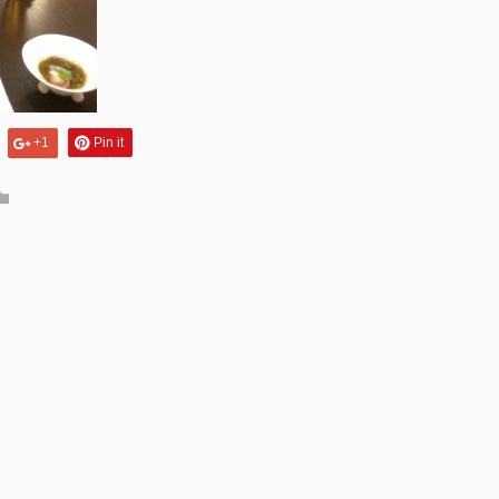
+1
Pin it