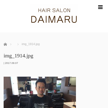
m
ホーム
img_1914.jpg
img_1914.jpg
|
2017.09.07